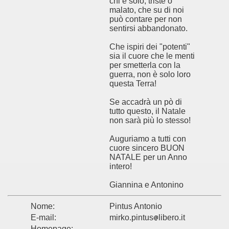
chi è solo, triste o
malato, che su di noi
può contare per non
sentirsi abbandonato.
Che ispiri dei "potenti"
sia il cuore che le menti
per smetterla con la
guerra, non è solo loro
questa Terra!
Se accadrà un pò di
tutto questo, il Natale
non sarà più lo stesso!
Auguriamo a tutti con
cuore sincero BUON
NATALE per un Anno
intero!
Giannina e Antonino
Nome:
Pintus Antonio
E-mail:
mirko.pintus
libero.it
Homepage:
-