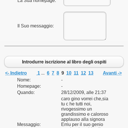
La Sua homepage:
Il Suo messaggio:
Introdurre iscrizione al libro degli ospiti
<- Indietro
1
...
6
7
8
9
10
11
12
13
Avanti ->
Nome:
-
Homepage:
-
Quando:
28/12/2009, alle 21:37
caro gino vorrei che,sia
tu c he tutti noi,
rivogessimo un
grandissimo e caloroso
applauso alla signora
Messaggio:
Erriu per il suo genio