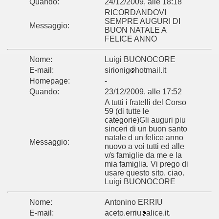
Quando:
24/12/2009, alle 18:18
RICORDANDOVI
SEMPRE AUGURI DI
Messaggio:
BUON NATALE A
FELICE ANNO
Nome:
Luigi BUONOCORE
E-mail:
sirionig
hotmail.it
Homepage:
-
Quando:
23/12/2009, alle 17:52
A tutti i fratelli del Corso
59 (di tutte le
categorie)Gli auguri piu
sinceri di un buon santo
natale d un felice anno
Messaggio:
nuovo a voi tutti ed alle
v/s famiglie da me e la
mia famiglia. Vi prego di
usare questo sito. ciao.
Luigi BUONOCORE
Nome:
Antonino ERRIU
E-mail:
aceto.erriu
alice.it.