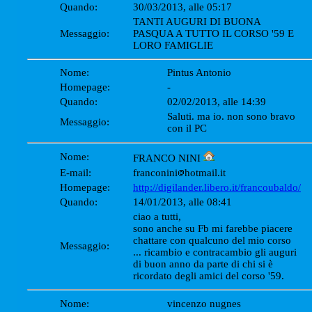
Quando:
30/03/2013, alle 05:17
TANTI AUGURI DI BUONA
Messaggio:
PASQUA A TUTTO IL CORSO '59 E
LORO FAMIGLIE
Nome:
Pintus Antonio
Homepage:
-
Quando:
02/02/2013, alle 14:39
Saluti. ma io. non sono bravo
Messaggio:
con il PC
Nome:
FRANCO NINI
E-mail:
franconini
hotmail.it
Homepage:
http://digilander.libero.it/francoubaldo/
Quando:
14/01/2013, alle 08:41
ciao a tutti,
sono anche su Fb mi farebbe piacere
chattare con qualcuno del mio corso
Messaggio:
... ricambio e contracambio gli auguri
di buon anno da parte di chi si è
ricordato degli amici del corso '59.
Nome:
vincenzo nugnes