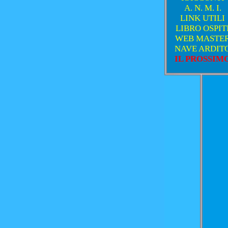
A. N. M. I.
LINK UTILI
LIBRO OSPIT
WEB MASTE
NAVE ARDIT
IL PROSSIM