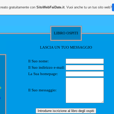
creato gratuitamente con
SitoWebFaiDate.it
. Vuoi anche tu un tuo sito web?
LIBRO OSPITI
LASCIA UN TUO MESSAGGIO
Il Suo nome:
Il Suo indirizzo e-mail:
La Sua homepage:
o
Il Suo messaggio:
a