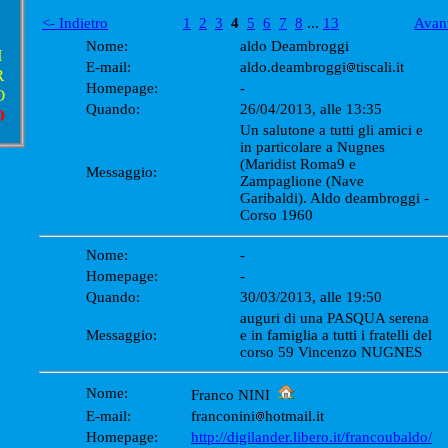
<- Indietro
1
2
3
4
5
6
7
8
...
13
Avant
Nome:
aldo Deambroggi
I
E-mail:
aldo.deambroggi
tiscali.it
R
Homepage:
-
O
Quando:
26/04/2013, alle 13:35
O
Un salutone a tutti gli amici e
in particolare a Nugnes
(Maridist Roma9 e
Messaggio:
Zampaglione (Nave
Garibaldi). Aldo deambroggi -
Corso 1960
Nome:
-
Homepage:
-
Quando:
30/03/2013, alle 19:50
auguri di una PASQUA serena
Messaggio:
e in famiglia a tutti i fratelli del
corso 59 Vincenzo NUGNES
Nome:
Franco NINI
E-mail:
franconini
hotmail.it
Homepage:
http://digilander.libero.it/francoubaldo/