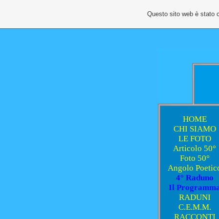
Questo sito web è stato 
HOME
CHI SIAMO
LE FOTO
Articolo 50°
Foto 50°
Angolo Poetic
4° Raduno
Il Programm
RADUNI
C.E.M.M.
RACCONTI