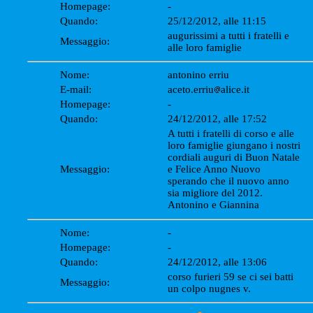
Homepage:
-
Quando:
25/12/2012, alle 11:15
augurissimi a tutti i fratelli e
Messaggio:
alle loro famiglie
Nome:
antonino erriu
E-mail:
aceto.erriu
alice.it
Homepage:
-
Quando:
24/12/2012, alle 17:52
A tutti i fratelli di corso e alle
loro famiglie giungano i nostri
cordiali auguri di Buon Natale
Messaggio:
e Felice Anno Nuovo
sperando che il nuovo anno
sia migliore del 2012.
Antonino e Giannina
Nome:
-
Homepage:
-
Quando:
24/12/2012, alle 13:06
corso furieri 59 se ci sei batti
Messaggio:
un colpo nugnes v.